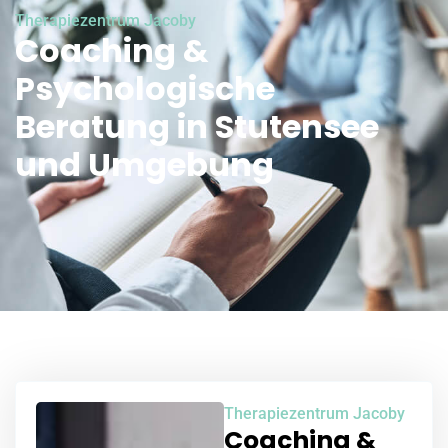
Therapiezentrum Jacoby
Coaching &
Psychologische
Beratung in Stutensee
und Umgebung
Therapiezentrum Jacoby
Coaching &