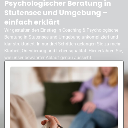
Psychologischer Beratung in
Stutensee und Umgebung –
einfach erklärt
Wir gestalten den Einstieg in Coaching & Psychologische
Beratung in Stutensee und Umgebung unkompliziert und
klar strukturiert. In nur drei Schritten gelangen Sie zu mehr
Klarheit, Orientierung und Lebensqualität. Hier erfahren Sie,
wie unser bewährter Ablauf genau aussieht.